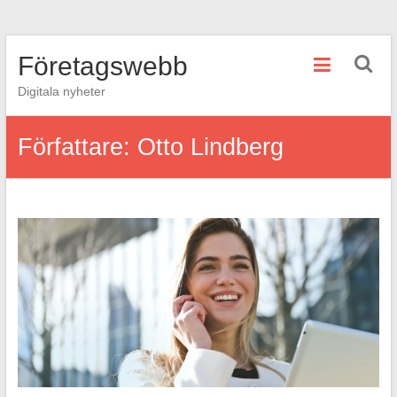
Hoppa
Företagswebb
till
innehåll
Digitala nyheter
Författare:
Otto Lindberg