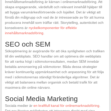
Innehållsmarknadsföring är kärnan i onlinemarknadsföring. Att
skapa engagerande, värdefullt och relevant innehåll hjälper till
att bygga varumärkesförtroende och lojalitet. Det är viktigt att
förstå din målgrupp och vad de är intresserade av för att kunna
producera innehåll som träffar rätt. Storytelling, autenticitet och
konsekvens är
nyckelkomponenter för effektiv
innehållsmarknadsföring
.
SEO och SEM
Sökoptimering är avgörande för att öka synligheten och trafiken
till din webbplats. SEO handlar om att optimera din webbplats
för att ranka högt i sökmotorresultaten, medan SEM innebär
betalda annonsering på sökmotorer. Båda dessa strategier
kräver kontinuerlig uppmärksamhet och anpassning för att följa
med i sökmotorernas ständigt föränderliga algoritmer. Det är
viktigt att balansera mellan organisk och betald trafik för att
maximera din online närvaro.
Social Media Marketing
Sociala medier är
en kraftfull kanal för onlinemarknadsföring
.
Det ger företag möjligheten att interagera direkt med sina