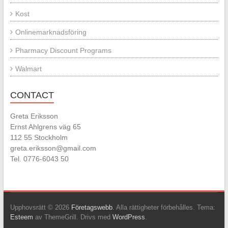
Kost
Onlinemarknadsföring
Pharmacy Discount Programs
Walmart
CONTACT
Greta Eriksson
Ernst Ahlgrens väg 65
112 55 Stockholm
greta.eriksson@gmail.com
Tel. 0776-6043 50
Upphovsrätt © 2026
Företagswebb
. Alla rättigheter förbehålles. Tema:
Esteem
av ThemeGrill. Drivs med
WordPress
.