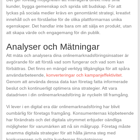
kunder, bygga gemenskap och sprida sitt budskap. För att
lyckas på sociala medier krävs en genomtänkt strategi, kreativt
innehåll och en förståelse för de olika plattformarnas unika
egenskaper. Det handlar inte bara om att sälja en produkt, utan
att skapa värde och engagemang för din publik.
Analyser och Mätningar
Att mäta och analysera dina onlinemarknadsföringsinsatser är
avgörande för att förstå vad som fungerar och vad som kan
förbättras. Det finns en mängd verktyg tillgängliga för att spåra
användarbeteende,
konverteringar och kampanjeffektivitet
.
Genom att använda dessa data kan företag fatta informerade
beslut och kontinuerligt optimera sina strategier. Att vara
datadriven i din onlinemarknadsföring är nyckeln till framgång.
Vi lever i en digital era där onlinemarknadsföring har blivit
oumbärlig för företags framgång. Konsumenternas köpbeteende
har förändrats och det digitala utrymmet erbjuder oändliga
möjligheter för varumärken att nå sin målgrupp. Företag måste
anamma digitala strategier för att hålla jämna steg med
konkurrensen och möta kundernas förväntningar.